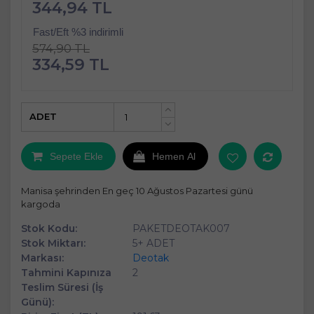
344,94 TL
Fast/Eft %3 indirimli
574,90 TL
334,59 TL
ADET
+
-
Sepete Ekle
Hemen Al
Manisa şehrinden En geç 10 Ağustos Pazartesi günü
kargoda
Stok Kodu:
PAKETDEOTAK007
Stok Miktarı:
5+ ADET
Markası:
Deotak
Tahmini Kapınıza
2
Teslim Süresi (İş
Günü):