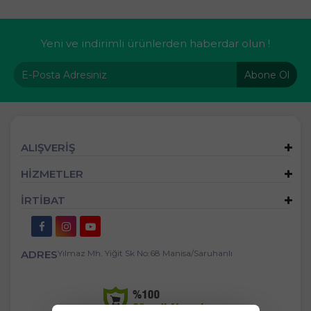
Yeni ve indirimli ürünlerden haberdar olun !
Abone Ol
ALIŞVERİŞ
HİZMETLER
İRTİBAT
ADRES
Yılmaz Mh. Yiğit Sk No:68 Manisa/Saruhanlı