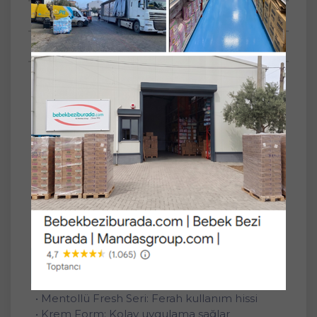
Tüm Sorular
Anket
SET
3'lü
Deotak Krem Deodorant Unisex 35ML Fresh
(Mentol) (3 Lü Set)
Deotak Krem Deodorant Fresh, mentollü
krem formu ile günlük kullanıma uygun bir
bakım sunar. Kolay uygulanır yapısı sayesinde
pratik kullanım sağlar. 35 ml kompakt
ambalajı çantada taşımaya uygundur ve
günlük bakım rutinine eşlik eder.
Ürün Özellikleri:
• Mentollü Fresh Seri: Ferah kullanım hissi
• Krem Form: Kolay uygulama sağlar