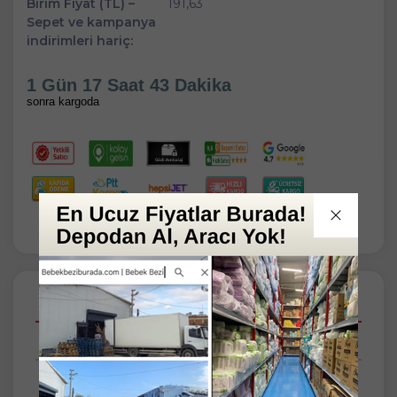
Birim Fiyat (TL) –
191,63
Sepet ve kampanya
indirimleri hariç:
1 Gün 17 Saat 43 Dakika
sonra kargoda
Açıklamalar
Taksit Seçenekleri
Tüm Yorumlar