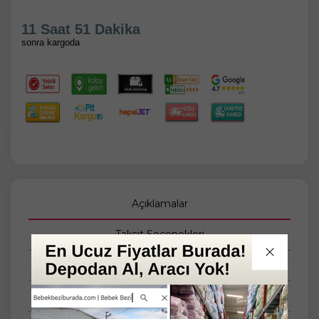
11 Saat 51 Dakika
sonra kargoda
Açıklamalar
Taksit Seçenekleri
Tüm Yorumlar
Tüm Sorular