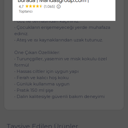
Dikkat Edilmesi Gerekenler:
• Haricen kullanım içindir.
• Göz ile temasından kaçınınız.
• Çocukların erişemeyeceği yerde muhafaza
ediniz.
• Ateş ve ısı kaynaklarından uzak tutunuz.
Öne Çıkan Özellikler:
• Turunçgiller, yasemin ve misk kokulu özel
formül
• Hassas ciltler için uygun yapı
• Ferah ve kalıcı hoş koku
• Günlük kullanıma uygun
• Pratik 150 ml şişe
• Dalin kalitesiyle güvenli bakım deneyimi
Tavsiye Edilen Ürünler