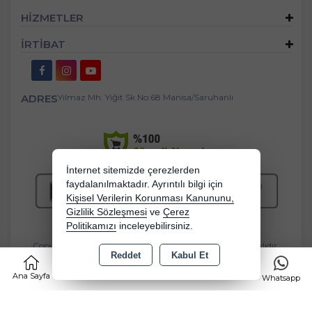
HİZMETLER
İRTİBAT
ADRES
Yılmaz Mh. Yiğit Sk No:68 Manisa/Saruhanlı
İnternet sitemizde çerezlerden
faydalanılmaktadır. Ayrıntılı bilgi için
Kişisel Verilerin Korunması Kanununu,
Gizlilik Sözleşmesi
ve
Çerez
Politikamızı
inceleyebilirsiniz.
Copyright 2026 bebekbeziburada.com - Tüm hakları saklıdır.
Reddet
Kabul Et
0
Kredi kartı bilgileriniz 256bit SSL sertifikası ile korunmaktadır.
Ana Sayfa
Kategoriler
Sepet
Favorilerim
Whatsapp
Bu site AKINSOFT E-Ticaret ile hazırlanmıştır.