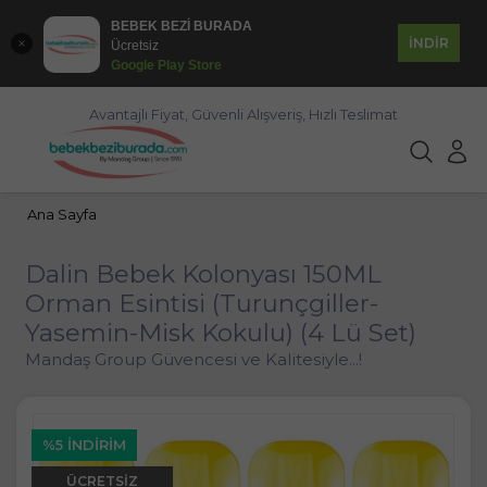
BEBEK BEZİ BURADA
İNDİR
Ücretsiz
Google Play Store
Avantajlı Fiyat, Güvenli Alışveriş, Hızlı Teslimat
Ana Sayfa
Dalin Bebek Kolonyası 150ML
Orman Esintisi (Turunçgiller-
Yasemin-Misk Kokulu) (4 Lü Set)
Mandaş Group Güvencesi ve Kalitesiyle...!
%5 İNDIRIM
ÜCRETSIZ