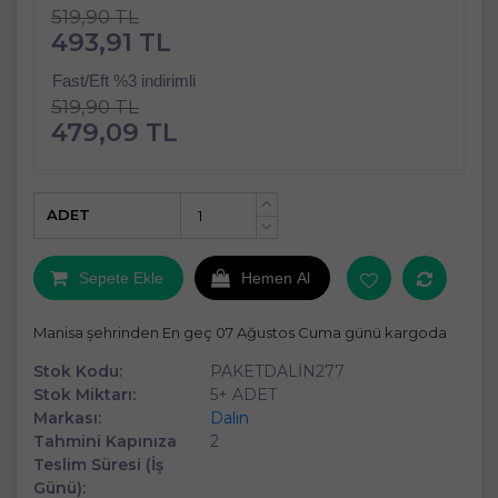
519,90 TL
493,91 TL
Fast/Eft %3 indirimli
519,90 TL
479,09 TL
ADET
+
-
Sepete Ekle
Hemen Al
Manisa şehrinden En geç 07 Ağustos Cuma günü kargoda
Stok Kodu:
PAKETDALİN277
Stok Miktarı:
5+ ADET
Markası:
Dalin
Tahmini Kapınıza
2
Teslim Süresi (İş
Günü):