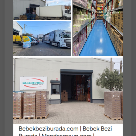
SET
4'lü
Dalin Bebek Kolonyası 150ML Orman Esintisi
(Turunçgiller-Yasemin-Misk Kokulu) (4 Lü Set)
Dalin Bebek Kolonyası 150 ml Orman Esintisi
(Turunçgiller - Yasemin - Misk Kokulu) – Ferah
ve Doğadan İlham Alan Koku
Dalin Bebek Kolonyası Orman Esintisi,
turunçgiller, yasemin ve misk notalarının
uyumuyla bebeğinizin cildinde ferah ve doğal
bir koku bırakır. Hassas ciltler için geliştirilmiş
özel formülü sayesinde günlük kullanıma
uygundur ve gün boyu tazelik hissi sağlar.
Ürün Bilgisi:
• Hacim: 150 ml
• Koku: Turunçgiller - Yasemin - Misk
• Seri: Orman Esintisi