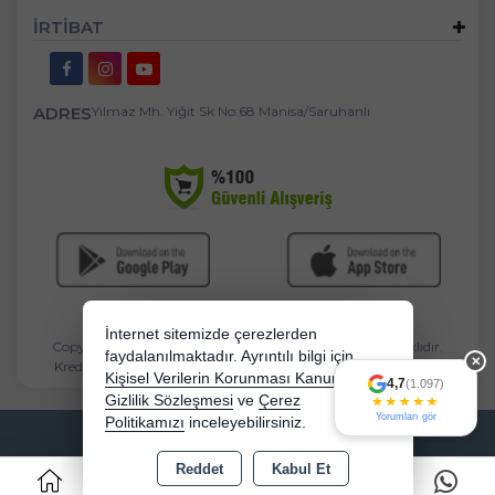
İRTİBAT
ADRES
Yılmaz Mh. Yiğit Sk No:68 Manisa/Saruhanlı
İnternet sitemizde çerezlerden
Copyright 2026 bebekbeziburada.com - Tüm hakları saklıdır.
faydalanılmaktadır. Ayrıntılı bilgi için
✕
Kredi kartı bilgileriniz 256bit SSL sertifikası ile korunmaktadır.
Kişisel Verilerin Korunması Kanununu,
4,7
(1.097)
Gizlilik Sözleşmesi
ve
Çerez
Yorumları gör
Politikamızı
inceleyebilirsiniz.
Bu site AKINSOFT E-Ticaret ile hazırlanmıştır.
Reddet
Kabul Et
0