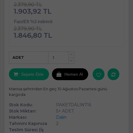
2.379,90 TL
1.903,92 TL
Fast/Eft %3 indirimli
2.379,90 TL
1.846,80 TL
ADET
+
-
Sepete Ekle
Hemen Al
Manisa şehrinden En geç 10 Ağustos Pazartesi günü
kargoda
Stok Kodu:
PAKETDALİN716
Stok Miktarı:
5+ ADET
Markası:
Dalin
Tahmini Kapınıza
2
Teslim Süresi (İş