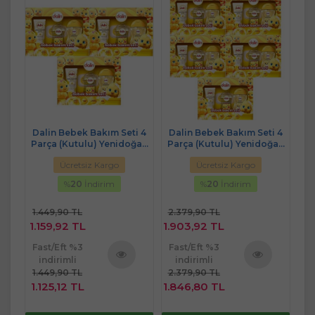
i 4
Dalin Bebek Bakım Seti 4
Dalin Bebek Bakım Seti 4
Da
ğan
Parça (Kutulu) Yenidoğan
Parça (Kutulu) Yenidoğan
Pa
Seti (Karma 3 Lü Set)
Seti (Karma 5 Li Set)
Ücretsiz Kargo
Ücretsiz Kargo
%
20
İndirim
%
20
İndirim
1.449,90 TL
2.379,90 TL
1.
1.159,92 TL
1.903,92 TL
1.
Fast/Eft %3
Fast/Eft %3
Fa
indirimli
indirimli
1.449,90 TL
2.379,90 TL
1.
ü
Ürünü
Ürünü
1.125,12 TL
1.846,80 TL
1.
e
İncele
İncele