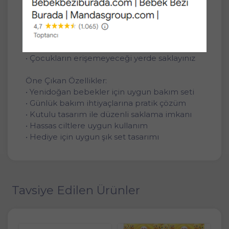
• Kutulu Yenidoğan Seti
Dikkat Edilmesi Gerekenler:
• Ürünleri kullanım talimatına uygun şekilde
kullanınız
• Çocukların erişemeyeceği yerde saklayınız
Öne Çıkan Özellikler:
• Yenidoğan bebekler için uygun bakım seti
• Günlük bakım ihtiyaçlarına pratik çözüm
• Kutulu tasarım ile düzenli saklama imkanı
• Hassas ciltlere uygun kullanım
• Hediye için uygun şık set tasarımı
Tavsiye Edilen Ürünler