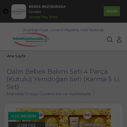
BEBEK BEZİ BURADA
İNDİR
Ücretsiz
Google Play Store
Avantajlı Fiyat, Güvenli Alışveriş, Hızlı Teslimat
Ana Sayfa
Dalin Bebek Bakım Seti 4 Parça
(Kutulu) Yenidoğan Seti (Karma 5 Li
Set)
Mandaş Group Güvencesi ve Kalitesiyle...!
%20 İNDIRIM
ÜCRETSIZ