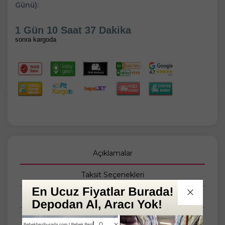
Günü):
1 Gün 10 Saat 37 Dakika
sonra kargoda
Açıklamalar
Taksit Seçenekleri
Tüm Yorumlar
Tüm Sorular