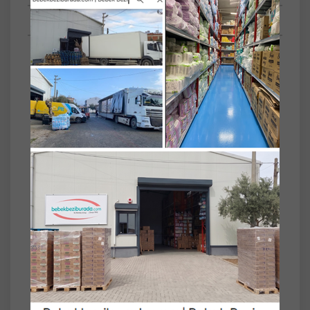
Anket
SET
5'li
Dalin Bebek Bakım Seti 4 Parça (Kutulu)
Yenidoğan Seti (Karma 5 Li Set)
Günlük Bakım İçin Pratik Set
Dalin Yenidoğan Bebek Bakım Seti,
bebeklerin günlük bakım ihtiyaçları için özel
olarak hazırlanmış 4 parçalı pratik bir settir.
Kutulu tasarımı sayesinde düzenli kullanım ve
kolay saklama imkanı sunar. Hassas bebek
cildine uygun ürünlerden oluşan set, günlük
bakım rutinini destekler.
Ürün İçeriği:
• 4 Parça Bebek Bakım Seti