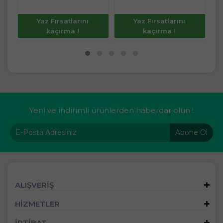
Yaz Fırsatlarını
Yaz Fırsatlarını
kaçırma !
kaçırma !
Yeni ve indirimli ürünlerden haberdar olun !
Abone Ol
ALIŞVERİŞ
HİZMETLER
İRTİBAT