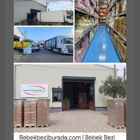
Cire Aseptine Sun Güneş Koruyucu Kremi
50+ SPF 150 ML
Cire Aseptine Sun Güneş Koruyucu Krem 50+
SPF 150 ml – Yüksek Koruma ve Günlük
Bakım
Cire Aseptine Sun Güneş Koruyucu Krem SPF
50+, güneş ışınlarına karşı yüksek koruma
sağlamaya yardımcı olur. Hafif yapısı
sayesinde ciltte kolay dağılım sunarken,
günlük kullanımda konforlu bir deneyim
sağlar. 150 ml geniş ambalajı ile uzun süreli
kullanım için uygundur.
Ürün Bilgisi:
• Koruma Faktörü: SPF 50+
• Miktar: 150 ml
Dikkat Edilmesi Gerekenler: