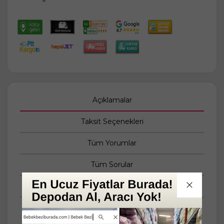
Açıklamalar
Taksit Seçenekleri
Tüm Yorumlar
Tüm Sorular
Anket
SET
Tekli