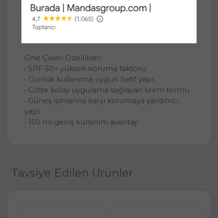
• Güneşe çıkmadan önce cilde eşit şekilde
uygulanması önerilir
• Terleme ve su ile temas sonrası
uygulamanın yenilenmesi tavsiye edilir
Öne Çıkan Özellikler:
• SPF 50+ yüksek koruma faktörü
• Günlük kullanıma uygun hafif yapı
• Ciltte kolay uygulama sağlayan krem formu
• Güneş ışınlarına karşı korumaya yardımcı
yapı
• 150 ml geniş kullanım avantajı
Tavsiye Edilen Ürünler