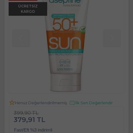
ÜCRETSIZ
KARGO
Henüz Değerlendirilmemiş
İlk Sen Değerlendir
399,90 TL
379,91 TL
Fast/Eft %3 indirimli