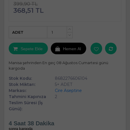
399,90 TL
368,51 TL
ADET
+
-
Sepete Ekle
Hemen Al
Manisa şehrinden En geç 08 Ağustos Cumartesi günü
kargoda
Stok Kodu:
8682276606104
Stok Miktarı:
5+ ADET
Markası:
Cire Aseptine
Tahmini Kapınıza
2
Teslim Süresi (İş
Günü):
4 Saat 38 Dakika
sonra kargoda