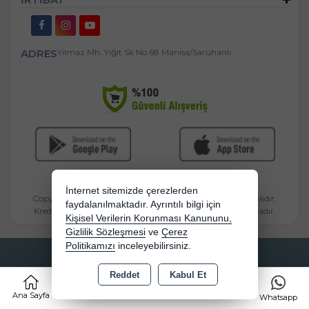
ADRES
Yılmaz Mh. Yiğit Sk No:68 Manisa/Saruhanlı
İnternet sitemizde çerezlerden
Copyright 2026 bebekbeziburada.com - Tüm hakları saklıdır.
faydalanılmaktadır. Ayrıntılı bilgi için
Kredi kartı bilgileriniz 256bit SSL sertifikası ile korunmaktadır.
Kişisel Verilerin Korunması Kanununu,
Gizlilik Sözleşmesi
ve
Çerez
Politikamızı
inceleyebilirsiniz.
Bu site AKINSOFT E-Ticaret ile hazırlanmıştır.
Reddet
Kabul Et
0
Ana Sayfa
Kategoriler
Sepet
Favorilerim
Whatsapp