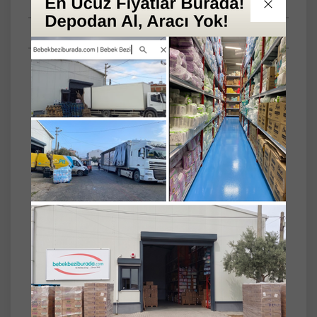
Tüm Sorular
Anket
Türü
Mesane Pedi
Beden
M (Orta)
Set
18'li
Damla Sayısı
7 Damla
Canped Mesane Pedi Klasik M - Orta Erkek
216 Adet (18PK*12)
Canped Mesane Pedi, erkek kullanıcılar için
özel olarak tasarlanmış sızdırmaz ve konforlu
yapısıyla günlük yaşamda güvenli koruma
sağlar. Orta seviye idrar kaçırma sorunu
yaşayan erkekler için ideal olan bu ürün,