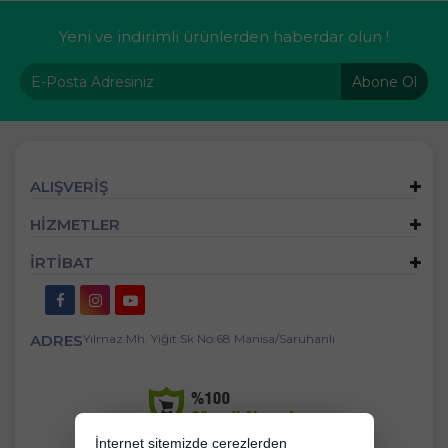
Yeni ve indirimli ürünlerden haberdar olun !
Abone Ol
ALIŞVERİŞ
HİZMETLER
İRTİBAT
ADRES
Yılmaz Mh. Yiğit Sk No:68 Manisa/Saruhanlı
İnternet sitemizde çerezlerden