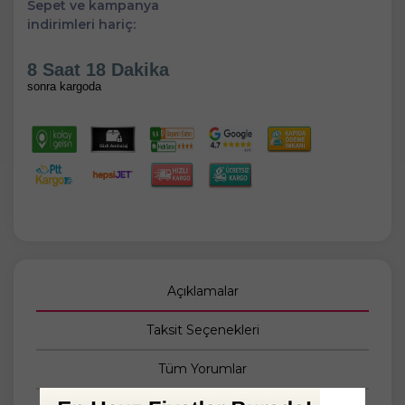
Sepet ve kampanya
indirimleri hariç:
8 Saat 18 Dakika
sonra kargoda
Açıklamalar
Taksit Seçenekleri
Tüm Yorumlar