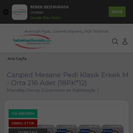
BEBEK BEZİ BURADA
İNDİR
Ücretsiz
Google Play Store
Avantajlı Fiyat, Güvenli Alışveriş, Hızlı Teslimat
Ana Sayfa
Canped Mesane Pedi Klasik Erkek M
- Orta 216 Adet (18PK*12)
Mandaş Group Güvencesi ve Kalitesiyle...!
%5 İNDIRIM
SINIRLI STOK
ÜCRETSIZ