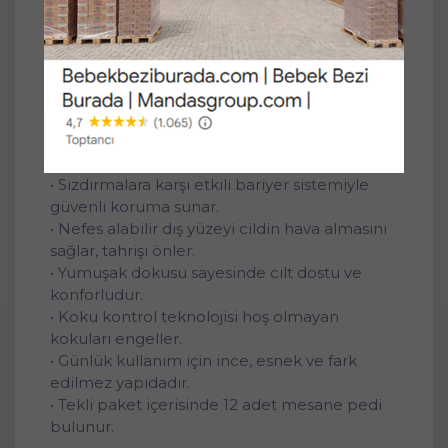
yüksek emiciliği ve nefes alabilir yüzeyiyle
gün boyu kuru ve rahat hissettirir.
Ürün Özellikleri:
• Erkek anatomisine uygun özel tasarımı
sayesinde tam uyum sağlar.
• Yüksek emici tabakasıyla sıvıyı hızla emer,
yüzeyi kuru tutar.
• Sızdırmalara karşı etkili bariyer sistemiyle
güvenli koruma sunar.
• Nefes alabilir dış yüzeyi cildin hava almasını
sağlar, tahrişi önler.
• Yumuşak dokusu sayesinde cilt dostu ve
konforludur.
• Koku kontrol teknolojisi hoş olmayan
kokuları engeller.
• Günlük kullanım için ince, esnek ve fark
edilmez yapıdadır.
• Tekli paket içerisinde 12 adet mesane pedi
bulunur.