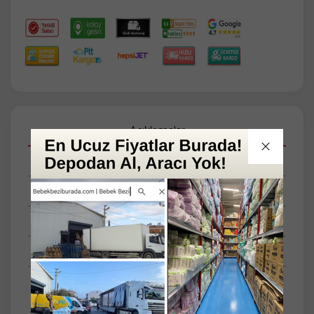
Açıklamalar
Taksit Seçenekleri
Tüm Yorumlar
Tüm Sorular
Anket
SET
Tekli