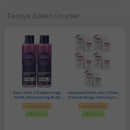
Tavsiye Edilen Ürünler
0ML
Sesu Simli Cilt Bakım Yağı
Sebamed İntim Likit 200ML
S
ici)
150ML (Shımmering Body
(Genital Bölge Temizleyici)
Li
Oıl) (2 Li Set)
(5 Li Set)
B
Ücretsiz Kargo
Ücretsiz Kargo
%
5
İndirim
%
5
İndirim