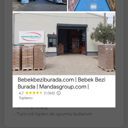
Agarta Doğal Göz Altı Kırışıklık ve Koyu Halka
Yaşlandırma Karşıtı Antiaging Bakım Kremi
20 ML
Göz çevresi bakımı için geliştirilen krem,
hassas cilt yapısına uygun formu ile günlük
bakım rutinine kolayca uyum sağlar. Hafif
yapısı sayesinde hızlı emilir ve göz çevresine
bakım yaparak daha aydınlık bir görünüm
kazandırmaya yardımcı olur.
Ürün Özellikleri
• Göz çevresi kullanımına uygun
• Hafif ve kolay emilen yapı
• Günlük bakım rutinine uygun
• Pratik kullanım sağlayan form
• 20 ml ambalaj
• Tüm cilt tipleri ile uyumlu kullanım