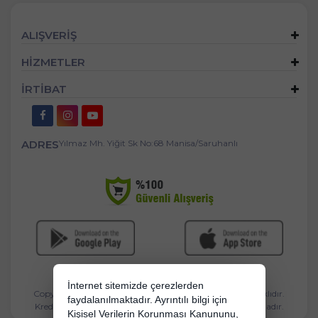
ALIŞVERİŞ
HİZMETLER
İRTİBAT
ADRES
Yılmaz Mh. Yiğit Sk No:68 Manisa/Saruhanlı
İnternet sitemizde çerezlerden
Copyright 2026 bebekbeziburada.com - Tüm hakları saklıdır.
faydalanılmaktadır. Ayrıntılı bilgi için
Kredi kartı bilgileriniz 256bit SSL sertifikası ile korunmaktadır.
Kişisel Verilerin Korunması Kanununu,