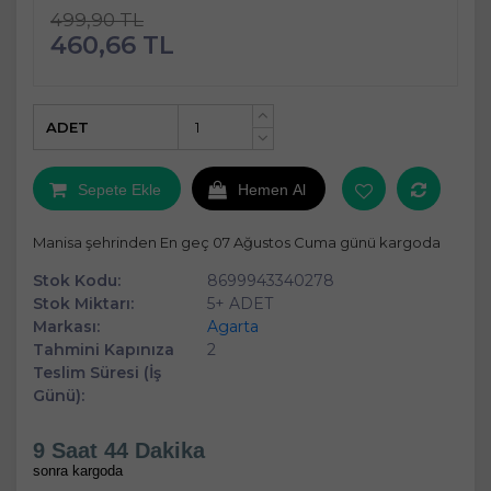
499,90 TL
460,66 TL
ADET
+
-
Sepete Ekle
Hemen Al
Manisa şehrinden En geç 07 Ağustos Cuma günü kargoda
Stok Kodu:
8699943340278
Stok Miktarı:
5+ ADET
Markası:
Agarta
Tahmini Kapınıza
2
Teslim Süresi (İş
Günü):
9 Saat 44 Dakika
sonra kargoda