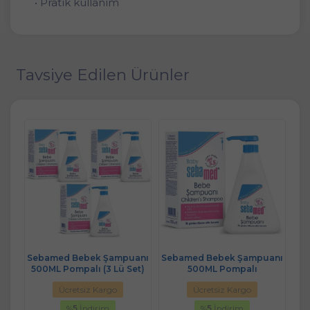
• Pratik kullanım
Tavsiye Edilen Ürünler
anı
Sebamed Bebek Şampuanı
Sebamed Bebek Şampuanı
Un
500ML Pompalı (3 Lü Set)
500ML Pompalı
Ücretsiz Kargo
Ücretsiz Kargo
%
5
İndirim
%
5
İndirim