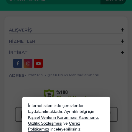
ALIŞVERİŞ
HİZMETLER
İRTİBAT
ADRES
Yılmaz Mh. Yiğit Sk No:68 Manisa/Saruhanlı
İnternet sitemizde çerezlerden
faydalanılmaktadır. Ayrıntılı bilgi için
Kişisel Verilerin Korunması Kanununu,
Gizlilik Sözleşmesi
ve
Çerez
Politikamızı
inceleyebilirsiniz.