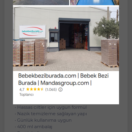
Anket
SET
3'lü
Agarta Doğal Erkek Bebek Çocuk Şampuanı
Saç ve Vücut 400 ML (3 Lü Set)
Bebek ve çocukların hassas cilt ve saç yapısı
için geliştirilen şampuan, nazik temizleme
sağlayarak günlük bakım sürecini kolaylaştırır.
Saç ve vücut kullanımına uygun yapısı ile
pratik bir temizlik sunar.
Ürün Özellikleri
• Saç ve vücut kullanımına uygun
• Hassas ciltler için uygun formül
• Nazik temizleme sağlayan yapı
• Günlük kullanıma uygun
• 400 ml ambalaj