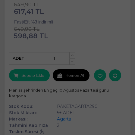
649,90 TL
617,41 TL
Fast/Eft %3 indirimli
649,90 TL
598,88 TL
ADET
+
-
Sepete Ekle
Hemen Al
Manisa şehrinden En geç 10 Ağustos Pazartesi günü
kargoda
Stok Kodu:
PAKETAGARTA290
Stok Miktarı:
5+ ADET
Markası:
Agarta
Tahmini Kapınıza
2
Teslim Süresi (İş