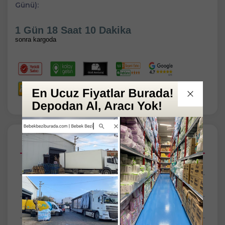
Günü):
1 Gün 18 Saat 10 Dakika
sonra kargoda
Açıklamalar
Taksit Seçenekleri
Tüm Yorumlar
Tüm Sorular