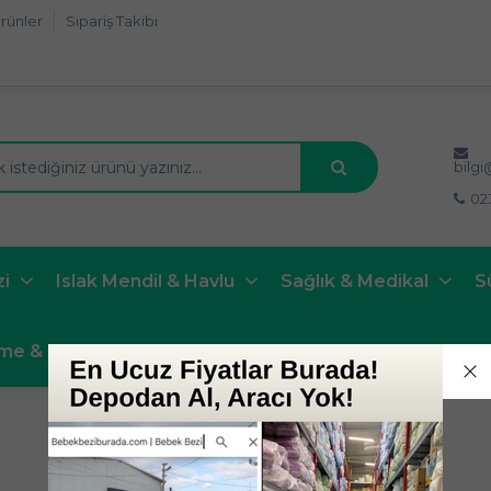
rünler
Sipariş Takibi
bilg
02
zi
Islak Mendil & Havlu
Sağlık & Medikal
S
nme & Mama
Bebek Banyo & Bakım
BLOG