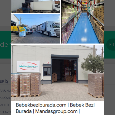
Tümünü Göster
rden haberdar olun !
ERİŞ
HİZMETLER
 KANUNU
YARDIM
IK SÖZLEŞMESI
İSTEK VE ÖNERILERINIZ
POLITIKASI
SIPARIŞ TAKIBI
EN AYDINLATMA METNI