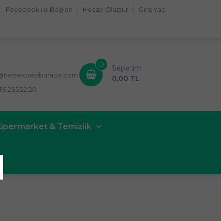
Facebook ile Bağlan
Hesap Oluştur
Giriş Yap
0
Sepetim
i@bebekbeziburada.com
0,00 TL
36 235 22 20
üpermarket & Temizlik