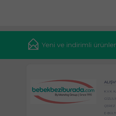
Yeni ve indirimli ürünle
ALIŞV
K.V.K.
GIZLIL
ÇEREZ 
E-BÜLT